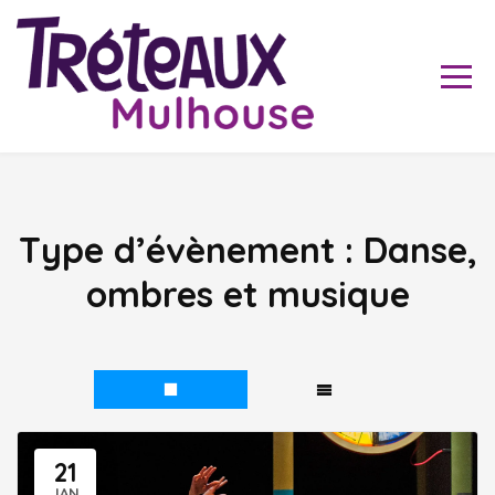
Skip
to
content
Du théâtre pour tous
Les Tréteaux de Haute-
Alsace
Type d’évènement :
Danse,
ombres et musique
21
JAN