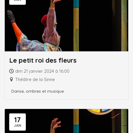
Le petit roi des fleurs
dim 21 janvier 2024 à 16:00
Théâtre de la Sinne
Danse, ombres et musique
17
JAN